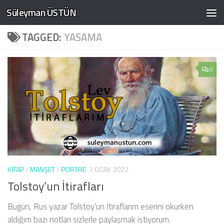
Süleyman ÜSTÜN
Skip to content
TAGGED:
YASAMA
0
KITAP
/
MANŞET
/
PORTRE
7 OCAK 2022
Tolstoy’un İtirafları
Bugün, Rus yazar Tolstoy’un İtiraflarım eserini okurken
aldığım bazı notları sizlerle paylaşmak istiyorum.