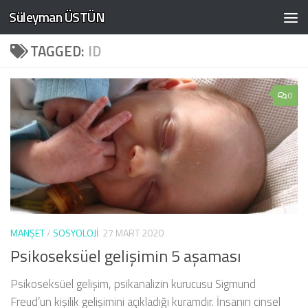
Süleyman ÜSTÜN
Skip to content
TAGGED:
ID
0
MANŞET
/
SOSYOLOJI
27 MART 2020
Psikoseksüel gelişimin 5 aşaması
Psikoseksüel gelişim, psikanalizin kurucusu Sigmund
Freud’un kişilik gelişimini açıkladığı kuramdır. İnsanın cinsel