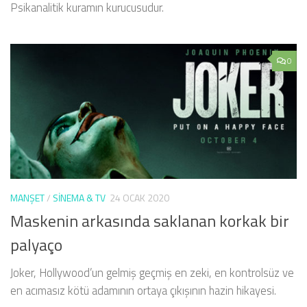
Psikanalitik kuramın kurucusudur.
0
MANŞET
/
SINEMA & TV
24 OCAK 2020
Maskenin arkasında saklanan korkak bir
palyaço
Joker, Hollywood’un gelmiş geçmiş en zeki, en kontrolsüz ve
en acımasız kötü adamının ortaya çıkışının hazin hikayesi.