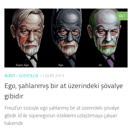
1
ALINTI
/
SOSYOLOJI
12 EKIM 2019
Ego, şahlanmış bir at üzerindeki şövalye
gibidir
Freud’un sözüyle ego şahlanmış bir at üzerindeki şövalye
gibidir. İd ile süperegonun isteklerini uzlaştırmaya çalışan
hakemdir.