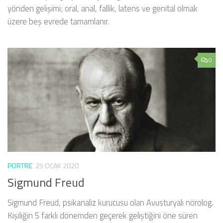
yönden gelişimi; oral, anal, fallik, latens ve genital olmak
üzere beş evrede tamamlanır.
0
PORTRE
25 OCAK 2020
Sigmund Freud
Sigmund Freud, psikanaliz kurucusu olan Avusturyalı nörolog.
Kişiliğin 5 farklı dönemden geçerek geliştiğini öne süren