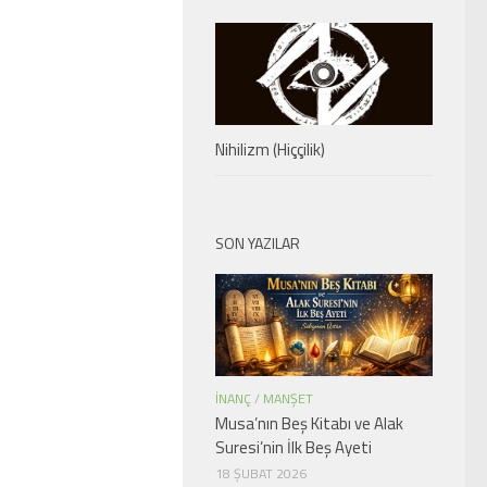
Nihilizm (Hiççilik)
SON YAZILAR
İNANÇ
/
MANŞET
Musa’nın Beş Kitabı ve Alak
Suresi’nin İlk Beş Ayeti
18 ŞUBAT 2026