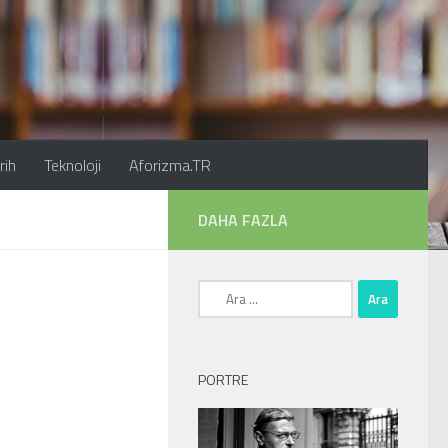
rih
Teknoloji
Aforizma.TR
DAHA FAZLA
Arama:
PORTRE