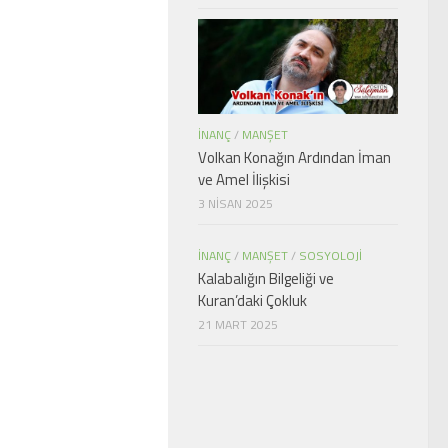
İNANÇ
/
MANŞET
Volkan Konağın Ardından İman
ve Amel İlişkisi
3 NISAN 2025
İNANÇ
/
MANŞET
/
SOSYOLOJI
Kalabalığın Bilgeliği ve
Kuran’daki Çokluk
21 MART 2025