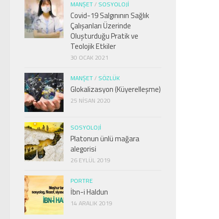
MANŞET
/
SOSYOLOJI
Covid-19 Salgınının Sağlık
Çalışanları Üzerinde
Oluşturduğu Pratik ve
Teolojik Etkiler
30 OCAK 2021
MANŞET
/
SÖZLÜK
Glokalizasyon (Küyerelleşme)
25 NISAN 2020
SOSYOLOJI
Platonun ünlü mağara
alegorisi
26 EYLÜL 2019
PORTRE
İbn-i Haldun
14 ARALIK 2019