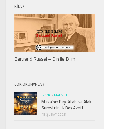
KITAP
Bertrand Russel – Din ile Bilim
ÇOK OKUNANLAR
İNANÇ
/
MANŞET
Musa’nın Beş Kitabı ve Alak
Suresi’nin İlk Beş Ayeti
18 ŞUBAT 2026