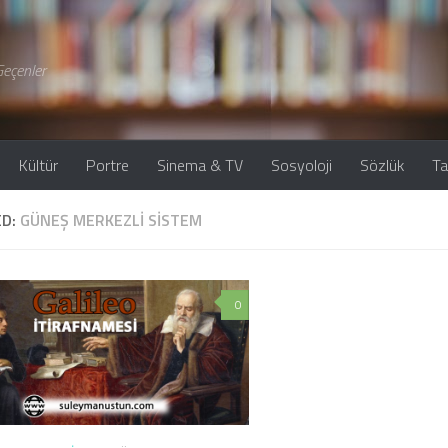
eçenler
Kültür
Portre
Sinema & TV
Sosyoloji
Sözlük
Ta
ED:
GÜNEŞ MERKEZLI SISTEM
0