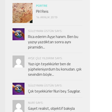
PORTRE
Pîrî Reis
14 ARALIK 2019
SÜLEYMAN ÜSTÜN SAYS:
Rica ederim Ayşe hanım. Ben bu
yazıyı yazdıktan sonra aynı
piramidin...
AYŞE ÇILE YILDIRIM SAYS:
Yazı için teşekkürler ben de
şüpheleniyordum bu konudan. çok
sevindim böyle...
SÜLEYMAN ÜSTÜN SAYS:
Çok teşekkürler Nuri bey. Saygılar.
NURI SAYS:
Gayet realist, objektif bakışla