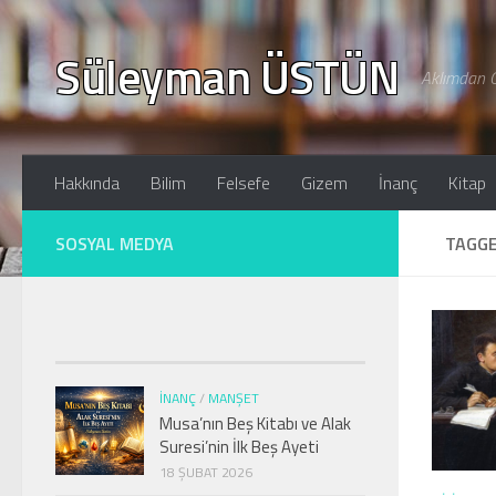
Skip to content
Süleyman ÜSTÜN
Aklımdan G
Hakkında
Bilim
Felsefe
Gizem
İnanç
Kitap
SOSYAL MEDYA
TAGG
İNANÇ
/
MANŞET
Musa’nın Beş Kitabı ve Alak
Suresi’nin İlk Beş Ayeti
18 ŞUBAT 2026