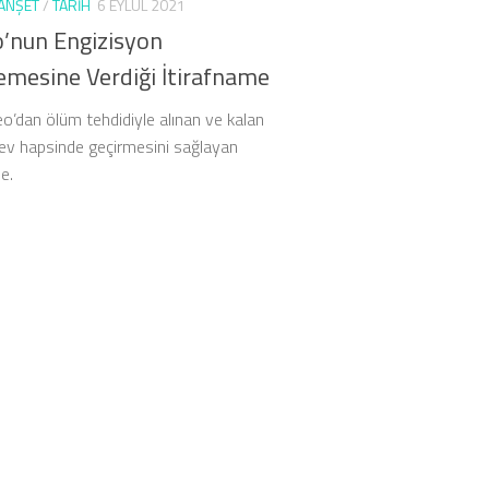
ANŞET
/
TARIH
6 EYLÜL 2021
o’nun Engizisyon
mesine Verdiği İtirafname
eo’dan ölüm tehdidiyle alınan ve kalan
 ev hapsinde geçirmesini sağlayan
e.