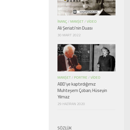
İNANÇ
/
MANŞET
/
VIDEO
Ali Şeriati’nin Duası
30 MART 2022
MANŞET
/
PORTRE
/
VIDEO
ABD’ye kaptırdığımız
Muhteşem Çoban; Hüseyin
Yılmaz
29 HAZIRAN 2020
SÖZLÜK