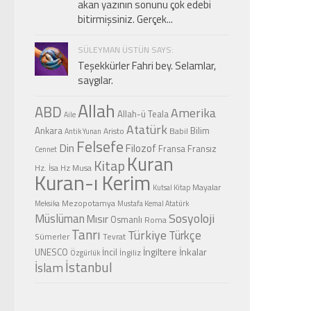
akan yazının sonunu çok edebi
bitirmişsiniz. Gerçek...
SÜLEYMAN ÜSTÜN SAYS:
Teşekkürler Fahri bey. Selamlar,
saygılar.
Allah
ABD
Amerika
Allah-ü Teala
Aile
Atatürk
Ankara
Bilim
Aristo
Babil
Antik Yunan
Felsefe
Din
Filozof
Fransa
Fransız
Cennet
Kuran
Kitap
Hz. İsa
Hz Musa
Kuran-ı Kerim
Mayalar
Kutsal Kitap
Mezopotamya
Meksika
Mustafa Kemal Atatürk
Sosyoloji
Müslüman
Mısır
Osmanlı
Roma
Tanrı
Türkiye
Türkçe
Sümerler
Tevrat
İngiltere
İnkalar
UNESCO
İncil
İngiliz
Özgürlük
İstanbul
İslam