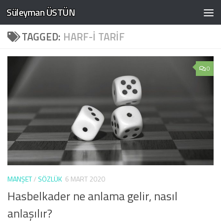
Süleyman ÜSTÜN
Skip to content
TAGGED:
HARF-I TARIF
0
MANŞET
/
SÖZLÜK
6 MART 2020
Hasbelkader ne anlama gelir, nasıl
anlaşılır?