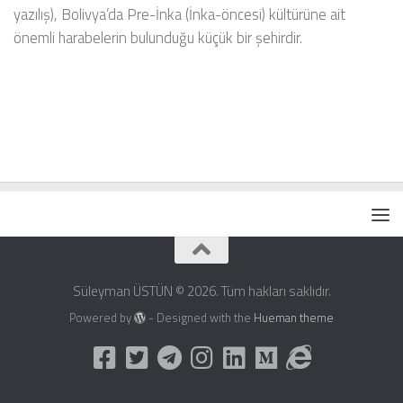
yazılış), Bolivya’da Pre-İnka (İnka-öncesi) kültürüne ait
önemli harabelerin bulunduğu küçük bir şehirdir.
Süleyman ÜSTÜN © 2026. Tüm hakları saklıdır.
Powered by
- Designed with the
Hueman theme